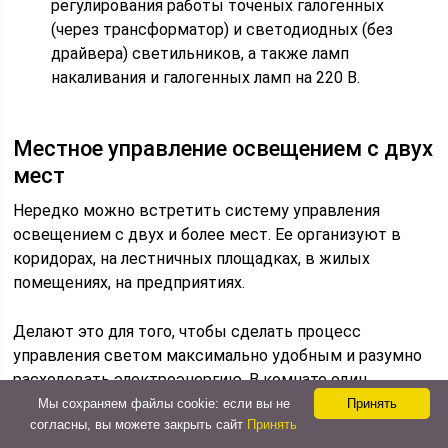
регулирования работы точеных галогенных
(через трансформатор) и светодиодных (без
драйвера) светильников, а также ламп
накаливания и галогенных ламп на 220 В.
Местное управление освещением с двух
мест
Нередко можно встретить систему управления
освещением с двух и более мест. Ее организуют в
коридорах, на лестничных площадках, в жилых
помещениях, на предприятиях.
Делают это для того, чтобы сделать процесс
управления светом максимально удобным и разумно
расходовать электроэнергию. В комнате один
выключатель можно разместить на входе в нее,
Мы сохраняем файлы cookie: если вы не
Принять
согласны, вы можете закрыть сайт
Принять
второй – около своей кровати и выключать свет