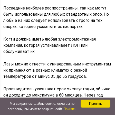
Последние наиболее распространены, так как могут
быть использованы для любых стандартных опор. Но
любые из них следует использовать строго на тех
опорах, которые указаны в их паспортах.
Когти должна иметь любая электромонтажная
компания, которая устанавливает ЛЭП или
обслуживает их.
Лазы можно отнести к универсальным инструментам
их применяют в разных климатах с разной
температурой от минус 35 до 55 градусов.
Производитель указывает срок эксплуатации, обычно
он доходит до максимума в 60 месяцев. Через год
приспособления должны быть просмотрены. Могут
Мы сохраняем файлы cookie: если вы не
Принять
быть заменены некоторые элементы. Поэтому, если
согласны, вы можете закрыть сайт
Принять
возникнет необходимость купить
бывшие в