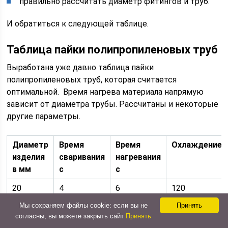
правильно рассчитать диаметр фитингов и труб.
И обратиться к следующей таблице.
Таблица пайки полипропиленовых труб
Выработана уже давно таблица пайки
полипропиленовых труб, которая считается
оптимальной. Время нагрева материала напрямую
зависит от диаметра трубы. Рассчитаны и некоторые
другие параметры.
Диаметр
Время
Время
Охлаждение
изделия
сваривания
нагревания
в мм
с
с
20
4
6
120
Мы сохраняем файлы cookie: если вы не
Принять
25
4
7
180
согласны, вы можете закрыть сайт
Принять
32
4
8
240