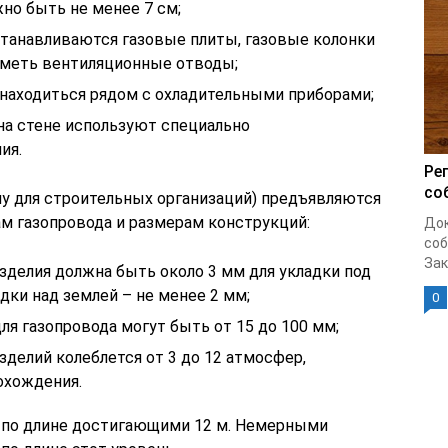
жно быть не менее 7 см;
танавливаются газовые плиты, газовые колонки
иметь вентиляционные отводы;
 находиться рядом с охладительными приборами;
на стене используют специально
ия.
Ре
со
му для строительных организаций) предъявляются
м газопровода и размерам конструкций:
Док
соб
Зак
зделия должна быть около 3 мм для укладки под
дки над землей – не менее 2 мм;
0
ля газопровода могут быть от 15 до 100 мм;
зделий колеблется от 3 до 12 атмосфер,
охождения.
 по длине достигающими 12 м. Немерными