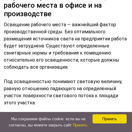
рабочего места в офисе и на
производстве
Освещение рабочего места — важнейший фактор
производственной среды. Без оптимального
размещения источников света на предприятии работа
будет затруднена. Существуют определенные
санитарные нормы и требования к помещению
относительно его освещенности, которые должны
соблюдать все организации.
Под освещенностью понимают световую величину,
равную отношению падающего на определенный
участок поверхности светового потока к площади
этого участка.
Важно! Правильно организованное освещение
Мы сохраняем файлы cookie: если вы не
Принять
особенно важно для производственных помещений,
согласны, вы можете закрыть сайт
Принять
офисов, складов, цехов. Избыточное и недостаточное