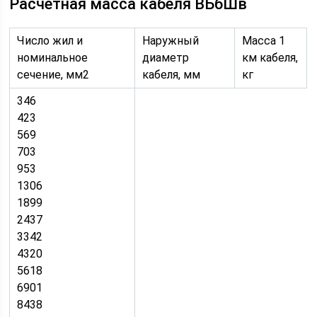
Расчетная масса кабеля ВБбШв
Число жил и
Наружный
Масса 1
номинальное
диаметр
км кабеля,
сечение, мм2
кабеля, мм
кг
346
423
569
703
953
1306
1899
2437
3342
4320
5618
6901
8438