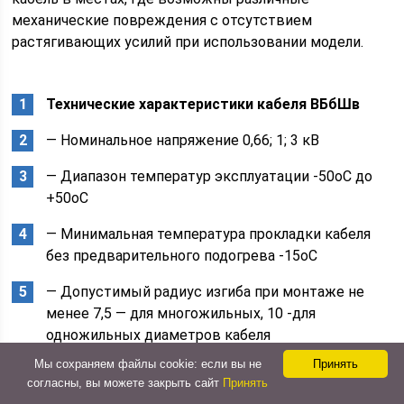
механические повреждения с отсутствием
растягивающих усилий при использовании модели.
Технические характеристики кабеля ВБбШв
— Номинальное напряжение 0,66; 1; 3 кВ
— Диапазон температур эксплуатации -50оС до
+50оС
— Минимальная температура прокладки кабеля
без предварительного подогрева -15оС
— Допустимый радиус изгиба при монтаже не
менее 7,5 — для многожильных, 10 -для
одножильных диаметров кабеля
Мы сохраняем файлы cookie: если вы не
Принять
— Климатическое исполнение УХЛ и Т категории
согласны, вы можете закрыть сайт
Принять
размещения 1-5 по