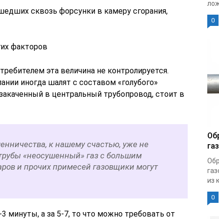
лож
ошедших сквозь форсунки в камеру сгорания,
0
гих факторов
отребителем эта величина не контролируется.
нии иногда шалят с составом «голубого»
 закаченный в центральный трубопровод, стоит в
Об
енничества, к нашему счастью, уже не
га
 трубы «неосушенный» газ с большим
Обр
ров и прочих примесей газовщики могут
газ
из 
0
-3 минуты, а за 5-7, то что можно требовать от