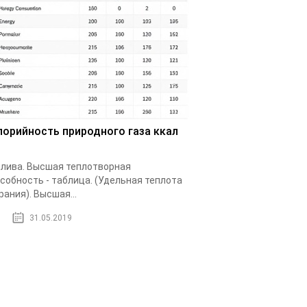
лорийность природного газа ккал
лива. Высшая теплотворная
собность - таблица. (Удельная теплота
рания). Высшая...
31.05.2019