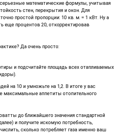
 в серьезные математические формулы, учитывая
ойкость стен, перекрытия и окон. Для
очно простой пропорции: 10 кв. м. = 1 кВт. Ну а
ть еще процентов 20, откорректировав
актике? Да очень просто:
артиры и подсчитайте площадь всех отапливаемых
идоры).
ей на 10 и умножьте на 1,2. В итоге у вас
ее максимальные аппетиты отопительного
ловатты до ближайшего значения стандартной
к далее) и получите искомую потребность,
числить, сколько потребляет газа именно ваш