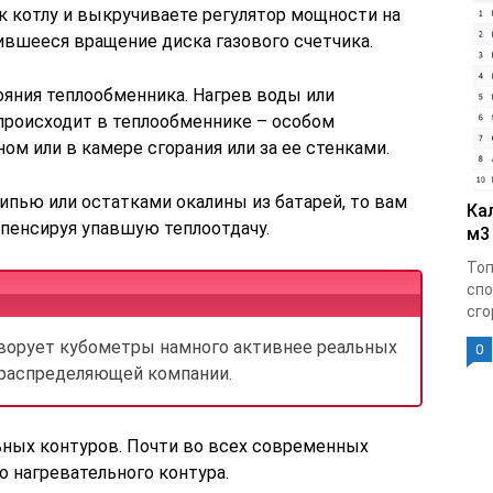
к котлу и выкручиваете регулятор мощности на
ившееся вращение диска газового счетчика.
ояния теплообменника. Нагрев воды или
 происходит в теплообменнике – особом
ом или в камере сгорания или за ее стенками.
ипью или остатками окалины из батарей, то вам
Ка
пенсируя упавшую теплоотдачу.
м3
Топ
спо
сго
ворует кубометры намного активнее реальных
0
ораспределяющей компании.
льных контуров. Почти во всех современных
о нагревательного контура.