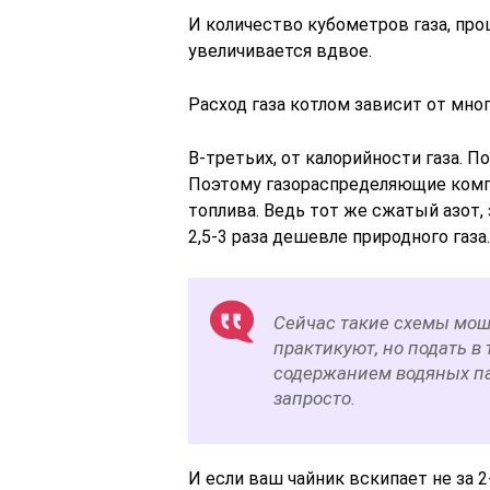
И количество кубометров газа, пр
увеличивается вдвое.
Расход газа котлом зависит от мно
В-третьих, от калорийности газа. П
Поэтому газораспределяющие компа
топлива. Ведь тот же сжатый азот,
2,5-3 раза дешевле природного газа.
Сейчас такие схемы мош
практикуют, но подать в
содержанием водяных па
запросто.
И если ваш чайник вскипает не за 2