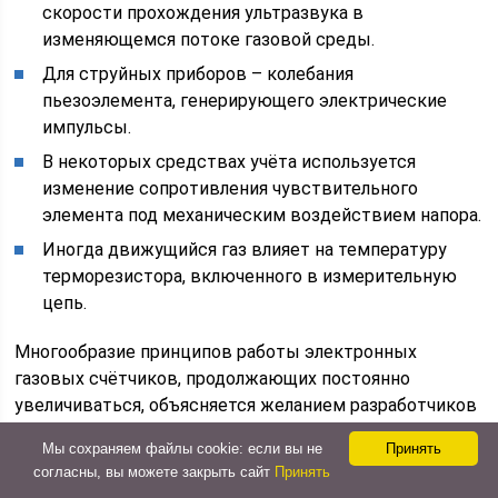
скорости прохождения ультразвука в
изменяющемся потоке газовой среды.
Для струйных приборов – колебания
пьезоэлемента, генерирующего электрические
импульсы.
В некоторых средствах учёта используется
изменение сопротивления чувствительного
элемента под механическим воздействием напора.
Иногда движущийся газ влияет на температуру
терморезистора, включенного в измерительную
цепь.
Многообразие принципов работы электронных
газовых счётчиков, продолжающих постоянно
увеличиваться, объясняется желанием разработчиков
превзойти конкурентов в столь перспективной
Мы сохраняем файлы cookie: если вы не
Принять
отрасли, какой является сфера сбыта голубого
согласны, вы можете закрыть сайт
Принять
топлива.